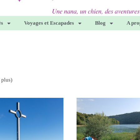
és
Voyages et Escapades
Blog
A pro
 plus)