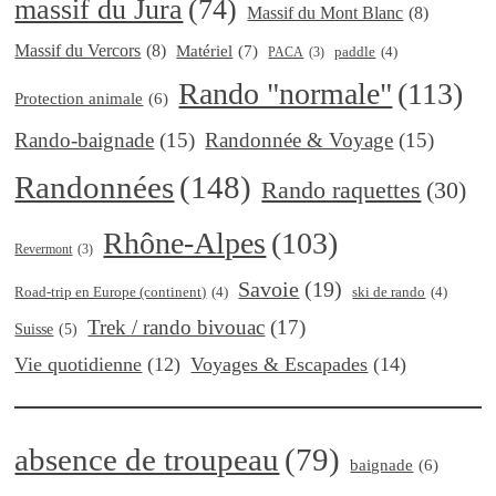
massif du Jura
(74)
Massif du Mont Blanc
(8)
Massif du Vercors
(8)
Matériel
(7)
paddle
(4)
PACA
(3)
Rando "normale"
(113)
Protection animale
(6)
Rando-baignade
(15)
Randonnée & Voyage
(15)
Randonnées
(148)
Rando raquettes
(30)
Rhône-Alpes
(103)
Revermont
(3)
Savoie
(19)
Road-trip en Europe (continent)
(4)
ski de rando
(4)
Trek / rando bivouac
(17)
Suisse
(5)
Vie quotidienne
(12)
Voyages & Escapades
(14)
absence de troupeau
(79)
baignade
(6)