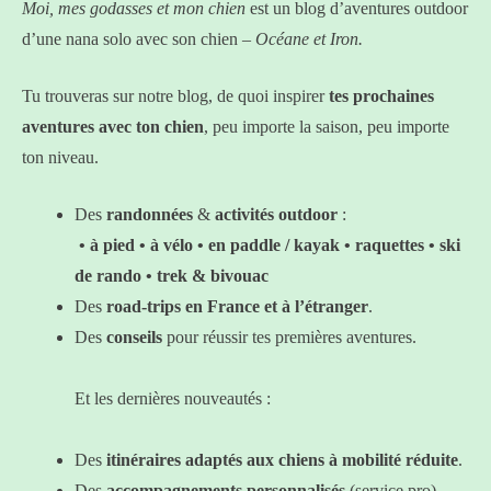
Moi, mes godasses et mon chien
est un blog d’aventures outdoor
d’une nana solo avec son chien –
Océane et Iron.
Tu trouveras sur notre blog, de quoi inspirer
tes prochaines
aventures avec ton chien
, peu importe la saison, peu importe
ton niveau.
Des
randonnées
&
activités outdoor
:
• à pied • à vélo • en paddle / kayak
• raquettes • ski
de rando • trek & bivouac
Des
road-trips en France et à l’étranger
.
Des
conseils
pour réussir tes premières aventures.
Et les dernières nouveautés :
Des
itinéraires adaptés aux chiens à mobilité réduite
.
Des
accompagnements personnalisés
(service pro)