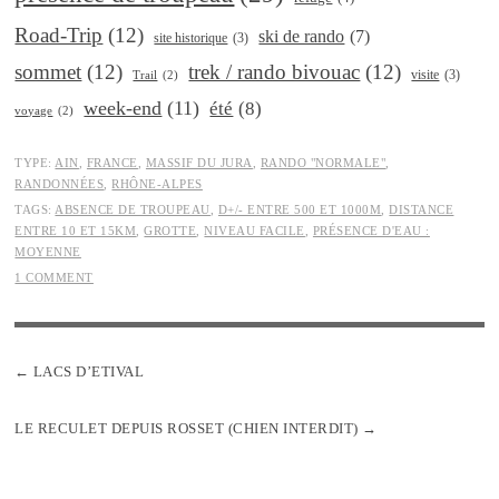
Road-Trip
(12)
ski de rando
(7)
site historique
(3)
sommet
(12)
trek / rando bivouac
(12)
visite
(3)
Trail
(2)
week-end
(11)
été
(8)
voyage
(2)
TYPE:
AIN
,
FRANCE
,
MASSIF DU JURA
,
RANDO "NORMALE"
,
RANDONNÉES
,
RHÔNE-ALPES
TAGS:
ABSENCE DE TROUPEAU
,
D+/- ENTRE 500 ET 1000M
,
DISTANCE
ENTRE 10 ET 15KM
,
GROTTE
,
NIVEAU FACILE
,
PRÉSENCE D'EAU :
MOYENNE
1 COMMENT
LACS D’ETIVAL
LE RECULET DEPUIS ROSSET (CHIEN INTERDIT)