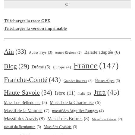
Télécharger la trace GPX
Télécharger la version imprimable
Ain
(33)
Balade adaptée
(6)
Autres Pays
(3)
Autres Régions
(2)
France
(147)
Blog
(29)
Drôme
(5)
Europe
(4)
Franche-Comté
(43)
Hautes Alpes
(3)
Grandes Rousses
(2)
Jura
(45)
Haute Savoie
(34)
Isère
(11)
Italie
(2)
Massif de la Chartreuse
(6)
Massif de Belledonne
(5)
Massif de la Vanoise
(7)
massif des Aiguilles Rouges
(4)
Massif des Aravis
(8)
Massif des Bornes
(8)
Massif des Cerces
(2)
massif du Beaufortain
(3)
Massif du Chablais
(3)