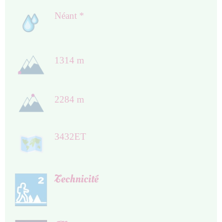
Néant *
1314 m
2284 m
3432ET
Technicité