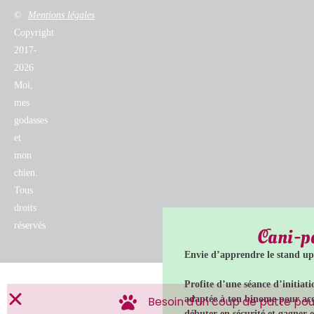
©
Mentions légales
Copyright
2017-
2026
Moi,
mes
godasses
et
mon
chien.
Tous
droits
réservés
Cani-p
Envie d’apprendre le stand up
Profite d’une séance d’initiati
adaptée à ton binome pour acq
Besoin d'un coup de patte pour
débuter en sécurité et gagner 