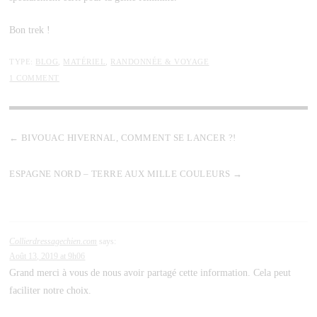
Bon trek !
TYPE:
BLOG
,
MATÉRIEL
,
RANDONNÉE & VOYAGE
1 COMMENT
BIVOUAC HIVERNAL, COMMENT SE LANCER ?!
ESPAGNE NORD – TERRE AUX MILLE COULEURS
Collierdressagechien.com
says:
Août 13, 2019 at 9h06
Grand merci à vous de nous avoir partagé cette information. Cela peut
faciliter notre choix.