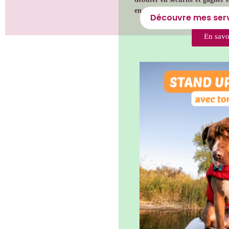
en autonomie.
Découvre mes serv
En savo