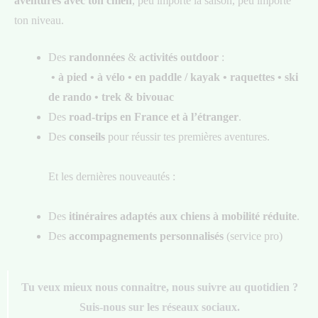
aventures avec ton chien
, peu importe la saison, peu importe
ton niveau.
Des
randonnées
&
activités outdoor
:
• à pied • à vélo • en paddle / kayak
• raquettes • ski
de rando • trek & bivouac
Des
road-trips en France et à l’étranger
.
Des
conseils
pour réussir tes premières aventures.
Et les dernières nouveautés :
Des
itinéraires adaptés aux chiens à mobilité réduite
.
Des
accompagnements personnalisés
(service pro)
Tu veux mieux nous connaitre, nous suivre au quotidien ?
Suis-nous sur les réseaux sociaux.