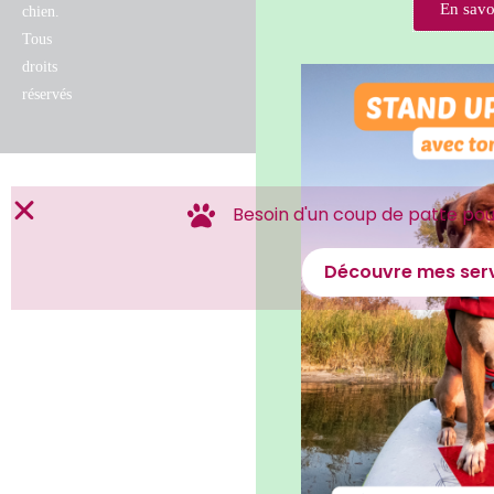
En savo
chien.
Tous
droits
réservés
Besoin d'un coup de patte pour
Découvre mes serv