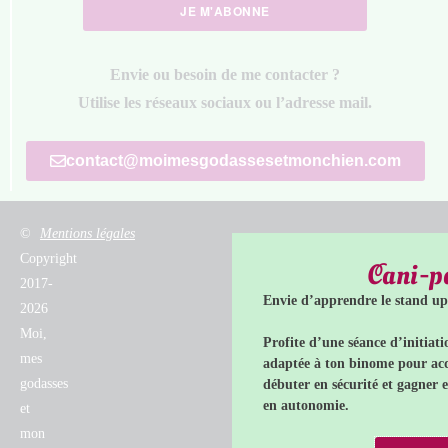
JE M'ABONNE
Envie ou besoin de me contacter ?
Utilise les réseaux sociaux ou l’adresse mail.
contact@moimesgodassesetmonchien.com
©
Mentions légales
Copyright
Cani-p
2017-
Envie d’apprendre le stand up
2026
Moi,
Profite d’une séance d’initiati
mes
adaptée à ton binome pour acq
godasses
débuter en sécurité et gagner 
en autonomie.
et
mon