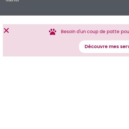
réservés
Besoin d'un coup de patte pour
Découvre mes serv